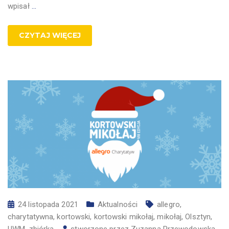
wpisał
…
CZYTAJ WIĘCEJ
24 listopada 2021
Aktualności
allegro
,
charytatywna
,
kortowski
,
kortowski mikołaj
,
mikołaj
,
Olsztyn
,