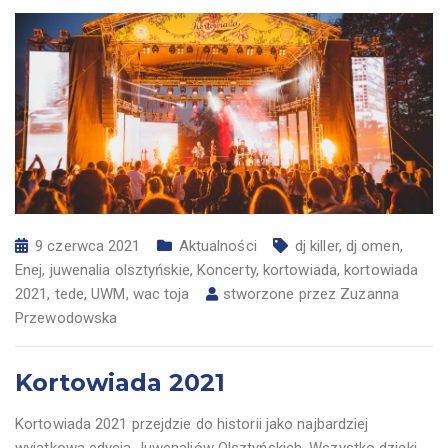
9 czerwca 2021
Aktualności
dj killer
,
dj omen
,
Enej
,
juwenalia olsztyńskie
,
Koncerty
,
kortowiada
,
kortowiada
2021
,
tede
,
UWM
,
wac toja
stworzone przez
Zuzanna
Przewodowska
Kortowiada 2021
Kortowiada 2021 przejdzie do historii jako najbardziej