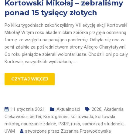
Kortowski Mikołaj – zebraliśmy
ponad 15 tysięcy złotych
Po kilku tygodniach zakończyliśmy VII edycję akcji Kortowski
Mikołaj! W tym roku akademickim zbiórka przyjęła odmienną
formę ze względu na panująca pandemię. Odbyła się ona w
pełni zdalnie za pośrednictwem strony Allegro Charytatywni.
Co roku pieniądze zbierali wolontariusze. Chodzili oni po cały
Kortowie, wszystkich wydziałach,
…
CZYTAJ WIĘCEJ
11 stycznia 2021
Aktualności
2020
,
Akademia
Ciekawości
,
belfer
,
Kortogames
,
kortowiada
,
kortowski
mikołaj
,
nauczanie zdalne
,
PSRP
,
russ
,
samorząd studencki
,
UWM
stworzone przez
Zuzanna Przewodowska