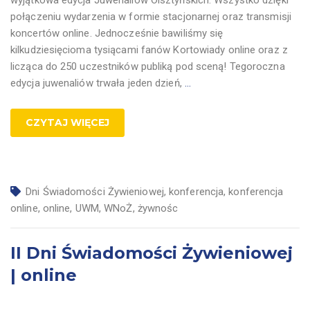
wyjątkowa edycja Juwenaliów Olsztyńskich. Wszystko dzięki
połączeniu wydarzenia w formie stacjonarnej oraz transmisji
koncertów online. Jednocześnie bawiliśmy się
kilkudziesięcioma tysiącami fanów Kortowiady online oraz z
licząca do 250 uczestników publiką pod sceną! Tegoroczna
edycja juwenaliów trwała jeden dzień,
…
CZYTAJ WIĘCEJ
Dni Świadomości Żywieniowej
,
konferencja
,
konferencja
online
,
online
,
UWM
,
WNoŻ
,
żywnośc
II Dni Świadomości Żywieniowej
| online