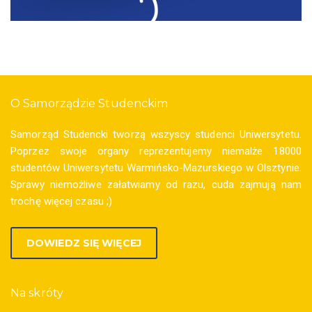
O Samorządzie Studenckim
Samorząd Studencki tworzą wszyscy studenci Uniwersytetu.
Poprzez swoje organy reprezentujemy niemalże 18000
studentów Uniwersytetu Warmińsko-Mazurskiego w Olsztynie.
Sprawy niemożliwe załatwiamy od razu, cuda zajmują nam
trochę więcej czasu ;)
DOWIEDZ SIĘ WIĘCEJ
Na skróty