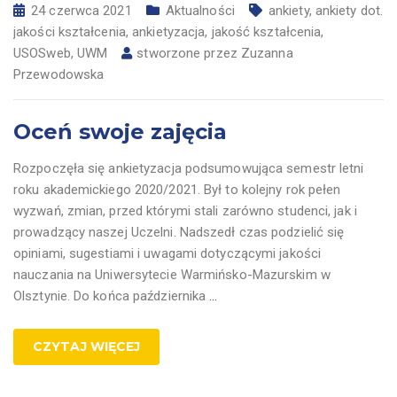
24 czerwca 2021
Aktualności
ankiety
,
ankiety dot.
jakości kształcenia
,
ankietyzacja
,
jakość kształcenia
,
USOSweb
,
UWM
stworzone przez
Zuzanna
Przewodowska
Oceń swoje zajęcia
Rozpoczęła się ankietyzacja podsumowująca semestr letni
roku akademickiego 2020/2021. Był to kolejny rok pełen
wyzwań, zmian, przed którymi stali zarówno studenci, jak i
prowadzący naszej Uczelni. Nadszedł czas podzielić się
opiniami, sugestiami i uwagami dotyczącymi jakości
nauczania na Uniwersytecie Warmińsko-Mazurskim w
Olsztynie. Do końca października
…
CZYTAJ WIĘCEJ