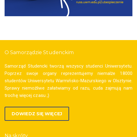
O Samorządzie Studenckim
Samorząd Studencki tworzą wszyscy studenci Uniwersytetu.
Poprzez swoje organy reprezentujemy niemalże 18000
studentów Uniwersytetu Warmińsko-Mazurskiego w Olsztynie.
Sprawy niemożliwe załatwiamy od razu, cuda zajmują nam
trochę więcej czasu ;)
DOWIEDZ SIĘ WIĘCEJ
Na skróty