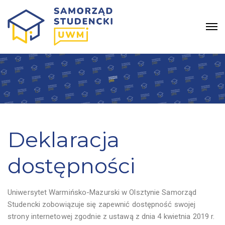
Deklaracja
dostępności
Uniwersytet Warmińsko-Mazurski w Olsztynie Samorząd
Studencki
zobowiązuje się zapewnić dostępność swojej
strony internetowej
zgodnie z ustawą z dnia 4 kwietnia 2019 r.