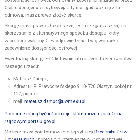
Ciebie dostępności cyfrowej, a Ty nie zgadzasz się z tą
odmową, masz prawo złożyć skargę.
Skargę masz prawo złożyć także, jeśli nie zgadzasz się na
skorzystanie z alternatywnego sposobu dostępu, który
zaproponowaliśmy Ci w odpowiedzi na Twój wniosek o
zapewnienie dostępności cyfrowej.
Ewentualną skargę złóż listownie lub mailem do kierownictwa
naszego urzędu:
Mateusz Dampc
,
Adres:
ul. R. Prawocheńskiego 9 10-720 Olsztyn, pokój nr
117, piętro I
,
mejl:
mateusz.dampc@uwm.edu.pl
.
Pomocne mogą być informacje, które można znaleźć na
rządowym portalu gov.pl
.
Możesz także poinformować o tej sytuacji
Rzecznika Praw
Obywatelskich
i poprosić o interwencję w Twojej sprawie.