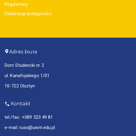
Regulaminy
Deklaracja dostępności
Adres biura
Dom Studencki nr 2
ul. Kanafojskiego 1/01
10-722 Olsztyn
Kontakt
tel./fax.:
+089 523 49 81
e-mail:
russ@uwm.edu.pl