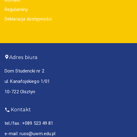
Kontakt
Regulaminy
Deklaracja dostępności
Adres biura
Dom Studencki nr 2
ul. Kanafojskiego 1/01
10-722 Olsztyn
Kontakt
tel./fax.:
+089 523 49 81
e-mail:
russ@uwm.edu.pl