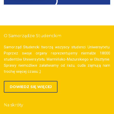
O Samorządzie Studenckim
Samorząd Studencki tworzą wszyscy studenci Uniwersytetu.
Poprzez swoje organy reprezentujemy niemalże 18000
studentów Uniwersytetu Warmińsko-Mazurskiego w Olsztynie.
Sprawy niemożliwe załatwiamy od razu, cuda zajmują nam
trochę więcej czasu ;)
DOWIEDZ SIĘ WIĘCEJ
Na skróty