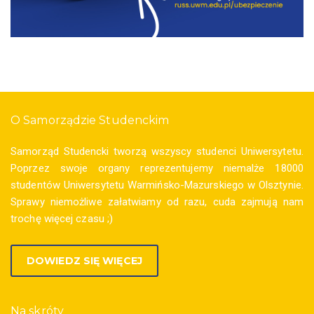
O Samorządzie Studenckim
Samorząd Studencki tworzą wszyscy studenci Uniwersytetu.
Poprzez swoje organy reprezentujemy niemalże 18000
studentów Uniwersytetu Warmińsko-Mazurskiego w Olsztynie.
Sprawy niemożliwe załatwiamy od razu, cuda zajmują nam
trochę więcej czasu ;)
DOWIEDZ SIĘ WIĘCEJ
Na skróty