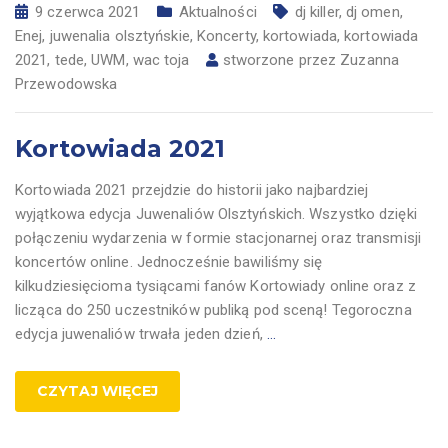
9 czerwca 2021
Aktualności
dj killer
,
dj omen
,
Enej
,
juwenalia olsztyńskie
,
Koncerty
,
kortowiada
,
kortowiada
2021
,
tede
,
UWM
,
wac toja
stworzone przez
Zuzanna
Przewodowska
Kortowiada 2021
Kortowiada 2021 przejdzie do historii jako najbardziej
wyjątkowa edycja Juwenaliów Olsztyńskich. Wszystko dzięki
połączeniu wydarzenia w formie stacjonarnej oraz transmisji
koncertów online. Jednocześnie bawiliśmy się
kilkudziesięcioma tysiącami fanów Kortowiady online oraz z
licząca do 250 uczestników publiką pod sceną! Tegoroczna
edycja juwenaliów trwała jeden dzień,
…
CZYTAJ WIĘCEJ