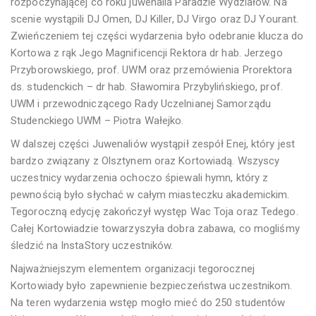
rozpoczynającej co roku juwenalia Paradzie Wydziałów. Na
scenie wystąpili DJ Omen, DJ Killer, DJ Virgo oraz DJ Yourant.
Zwieńczeniem tej części wydarzenia było odebranie klucza do
Kortowa z rąk Jego Magnificencji Rektora dr hab. Jerzego
Przyborowskiego, prof. UWM oraz przemówienia Prorektora
ds. studenckich – dr hab. Sławomira Przybylińskiego, prof.
UWM i przewodniczącego Rady Uczelnianej Samorządu
Studenckiego UWM – Piotra Wałejko.
W dalszej części Juwenaliów wystąpił zespół Enej, który jest
bardzo związany z Olsztynem oraz Kortowiadą. Wszyscy
uczestnicy wydarzenia ochoczo śpiewali hymn, który z
pewnością było słychać w całym miasteczku akademickim.
Tegoroczną edycję zakończył występ Wac Toja oraz Tedego.
Całej Kortowiadzie towarzyszyła dobra zabawa, co mogliśmy
śledzić na InstaStory uczestników.
Najważniejszym elementem organizacji tegorocznej
Kortowiady było zapewnienie bezpieczeństwa uczestnikom.
Na teren wydarzenia wstęp mogło mieć do 250 studentów