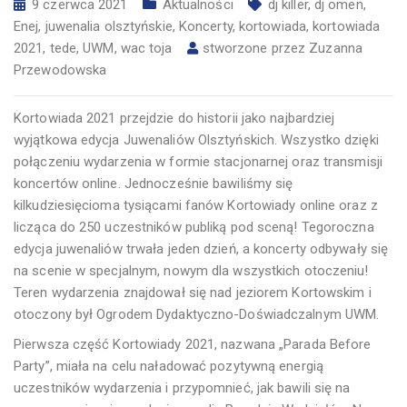
9 czerwca 2021
Aktualności
dj killer
,
dj omen
,
Enej
,
juwenalia olsztyńskie
,
Koncerty
,
kortowiada
,
kortowiada
2021
,
tede
,
UWM
,
wac toja
stworzone przez
Zuzanna
Przewodowska
Kortowiada 2021 przejdzie do historii jako najbardziej
wyjątkowa edycja Juwenaliów Olsztyńskich. Wszystko dzięki
połączeniu wydarzenia w formie stacjonarnej oraz transmisji
koncertów online. Jednocześnie bawiliśmy się
kilkudziesięcioma tysiącami fanów Kortowiady online oraz z
licząca do 250 uczestników publiką pod sceną! Tegoroczna
edycja juwenaliów trwała jeden dzień, a koncerty odbywały się
na scenie w specjalnym, nowym dla wszystkich otoczeniu!
Teren wydarzenia znajdował się nad jeziorem Kortowskim i
otoczony był Ogrodem Dydaktyczno-Doświadczalnym UWM.
Pierwsza część Kortowiady 2021, nazwana „Parada Before
Party”, miała na celu naładować pozytywną energią
uczestników wydarzenia i przypomnieć, jak bawili się na