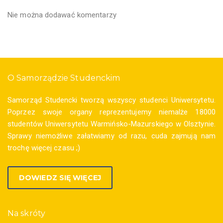
Nie można dodawać komentarzy
O Samorządzie Studenckim
Samorząd Studencki tworzą wszyscy studenci Uniwersytetu.
Poprzez swoje organy reprezentujemy niemalże 18000
studentów Uniwersytetu Warmińsko-Mazurskiego w Olsztynie.
Sprawy niemożliwe załatwiamy od razu, cuda zajmują nam
trochę więcej czasu ;)
DOWIEDZ SIĘ WIĘCEJ
Na skróty