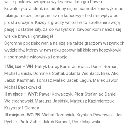
wiele punktów swojemu wydziałowi dała gra Pawła
Kowalczyka. Jednak nie udałoby się im samodzielnie wykonać
takiego meczu, bo przecież na końcowy efekt ma wpływ po
prostu drużyna. Każdy z graczy wniósł w to spotkanie swoją
pasję i ostatnie siły, za co wszystkim zawodnikom należą się
wielkie brawa i gratulacje!
Ogromne podziękowania należą się także graczom wszystkich
wydziałów, którzy w tym roku zapewniali kibicom koszykówki
niesamowite widowiska i emocje.
I Miejsce – WH
: Patryk Dufaj, Kamil Jurewicz, Daniel Roman,
Michał Janicki, Dominika Spittal, Jolanta Wichłacz, Elias Alik,
Jakub Kaufman, Tomasz Małek, Jacek Łagun, Marek Jawor,
Michał Bęczkowski
II miejsce – WNT:
Paweł Kowalczyk, Piotr Stefaniak, Daniel
Wojciechowski, Mateusz Jasiński, Mateusz Kazimierczuk,
Krzysztof Gierada
III miejsce -WGiPB:
Michał Romaniuk, Krystian Pawłowski, Jan
Rychlik, Piotr Zubel, Jakub Burandt, Piotr Majewski