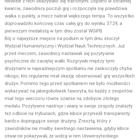
niewiele z nich okazywało się trafionymi. Dopiero w ostatniej
kwarcie, zawodnicy poczuli grę i rozpoczęła się prawdziwa
walka o punkty, a mecz nabrał większego tempa. To wszystko
doprowadziło końcowy czas całej gry do wyniku 37:29, a
pierwszym medalistą w tym dniu został WGiPB.
Bój o najwyższe miejsce na podium w tym dniu stoczył
Wydział Humanistyczny i Wydział Nauk Technicznych. Już
przed meczem, zawodnicy nastawiali się pozytywnie
psychicznie do zaciętej walki. Rozgrywki między tymi
drużynami w najważniejszym spotkaniu nie zaskoczyły chyba
nikogo, kto regularnie miał okazję obserwować grę wszystkich
drużyn. Pomimo tego przed spotkaniem nie było możliwości
wskazywać na jakiegokolwiek faworyta, bo każdy z zespołów
miał tego wieczoru równe szanse na zdobycie złotego
medalu. Pozytywne nastroje i wiarę w swoje zespoły znalazły
też odbicie na trybunach, gdzie kibice przynieśli transparenty
bardzo dopingujące swoje drużyny. Zresztą, który z
zawodników nie miałby świetnego nastawienia, gdyby kibice
otwarcie pokazywali, że widzą w nim Uniwersyteckiego