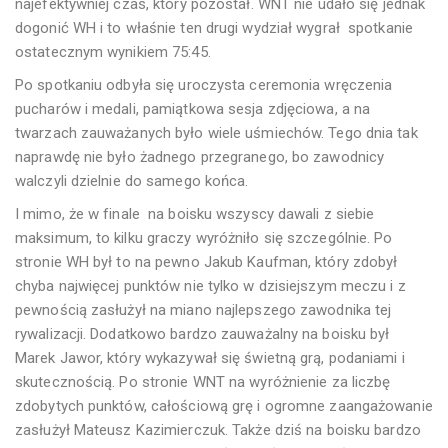
najefektywniej czas, który pozostał. WNT nie udało się jednak
dogonić WH i to właśnie ten drugi wydział wygrał spotkanie
ostatecznym wynikiem 75:45.
Po spotkaniu odbyła się uroczysta ceremonia wręczenia
pucharów i medali, pamiątkowa sesja zdjęciowa, a na
twarzach zauważanych było wiele uśmiechów. Tego dnia tak
naprawdę nie było żadnego przegranego, bo zawodnicy
walczyli dzielnie do samego końca.
I mimo, że w finale na boisku wszyscy dawali z siebie
maksimum, to kilku graczy wyróżniło się szczególnie. Po
stronie WH był to na pewno Jakub Kaufman, który zdobył
chyba najwięcej punktów nie tylko w dzisiejszym meczu i z
pewnością zasłużył na miano najlepszego zawodnika tej
rywalizacji. Dodatkowo bardzo zauważalny na boisku był
Marek Jawor, który wykazywał się świetną grą, podaniami i
skutecznością. Po stronie WNT na wyróżnienie za liczbę
zdobytych punktów, całościową grę i ogromne zaangażowanie
zasłużył Mateusz Kazimierczuk. Także dziś na boisku bardzo