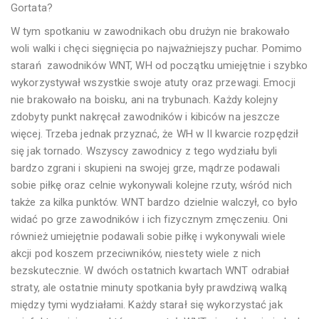
Gortata?
W tym spotkaniu w zawodnikach obu drużyn nie brakowało
woli walki i chęci sięgnięcia po najważniejszy puchar. Pomimo
starań zawodników WNT, WH od początku umiejętnie i szybko
wykorzystywał wszystkie swoje atuty oraz przewagi. Emocji
nie brakowało na boisku, ani na trybunach. Każdy kolejny
zdobyty punkt nakręcał zawodników i kibiców na jeszcze
więcej. Trzeba jednak przyznać, że WH w II kwarcie rozpędził
się jak tornado. Wszyscy zawodnicy z tego wydziału byli
bardzo zgrani i skupieni na swojej grze, mądrze podawali
sobie piłkę oraz celnie wykonywali kolejne rzuty, wśród nich
także za kilka punktów. WNT bardzo dzielnie walczył, co było
widać po grze zawodników i ich fizycznym zmęczeniu. Oni
również umiejętnie podawali sobie piłkę i wykonywali wiele
akcji pod koszem przeciwników, niestety wiele z nich
bezskutecznie. W dwóch ostatnich kwartach WNT odrabiał
straty, ale ostatnie minuty spotkania były prawdziwą walką
między tymi wydziałami. Każdy starał się wykorzystać jak