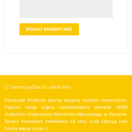
O Samorządzie Studenckim
Samorząd Studencki tworzą wszyscy studenci Uniwersytetu.
Poprzez swoje organy reprezentujemy niemalże 18000
studentów Uniwersytetu Warmińsko-Mazurskiego w Olsztynie.
Sprawy niemożliwe załatwiamy od razu, cuda zajmują nam
trochę więcej czasu ;)