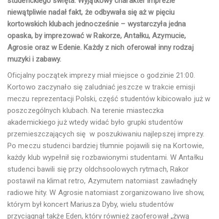
studenckiego święta. Wyjątkowy charakter imprezie
niewątpliwie nadał fakt, że odbywała się aż w pięciu
kortowskich klubach jednocześnie – wystarczyła jedna
opaska, by imprezować w Rakorze, Antałku, Azymucie,
Agrosie oraz w Edenie. Każdy z nich oferował inny rodzaj
muzyki i zabawy.
Oficjalny początek imprezy miał miejsce o godzinie 21:00.
Kortowo zaczynało się zaludniać jeszcze w trakcie emisji
meczu reprezentacji Polski, część studentów kibicowało już w
poszczególnych klubach. Na terenie miasteczka
akademickiego już wtedy widać było grupki studentów
przemieszczających się w poszukiwaniu najlepszej imprezy.
Po meczu studenci bardziej tłumnie pojawili się na Kortowie,
każdy klub wypełnił się rozbawionymi studentami. W Antałku
studenci bawili się przy oldchsoolowych rytmach, Rakor
postawił na klimat retro, Azymutem natomiast zawładnęły
radiowe hity. W Agrosie natomiast zorganizowano live show,
którym był koncert Mariusza Dyby, wielu studentów
przyciągnął także Eden, który również zaoferował „żywą