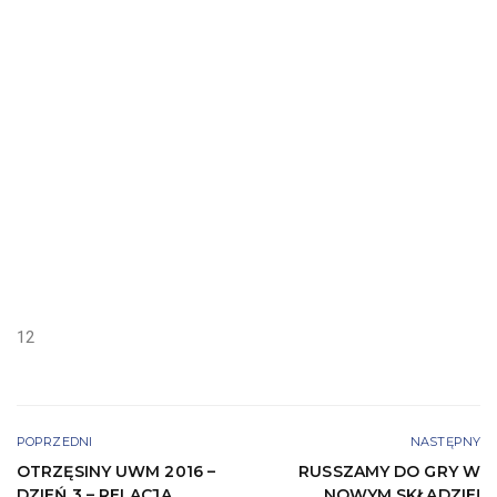
12
POPRZEDNI
NASTĘPNY
OTRZĘSINY UWM 2016 –
RUSSZAMY DO GRY W
DZIEŃ 3 – RELACJA
NOWYM SKŁADZIE!