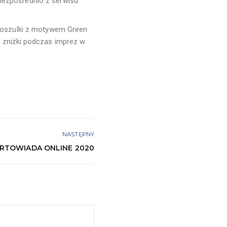
bezpośrednio z serwisu
 koszulki z motywem Green
a zniżki podczas imprez w
NASTĘPNY
RTOWIADA ONLINE 2020