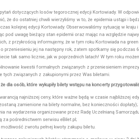
ytań dotyczących losów tegorocznej edycji Kortowiady. W odpowie
ić, że do ostatniej chwili wierzyliśmy w to, że epidemia ustąpi i bę
czas kolejnej edycji Kortowiady. Obserwowaliśmy sytuację w kraju i
rąc pod uwagę bieżący stan epidemii oraz mając na względzie najwy
ich, z przykrością informujemy, że w tym roku Kortowiada na green
o przeniesieniu jej na następny rok, zatem spotkamy się podczas 6
iecie tak samo licznie, jak w poprzednich latach! W tym roku mo
ilnowanie kwestii formalnych związanych z przeniesieniem imprez
e tych związanych z zakupionymi przez Was biletami.
e dla osób, które wykupiły bilety wstępu na koncerty przygotowali
arancją najniższej ceny, które ważne będą w czasie najbliższej edyc
ostaną zamienione na bilety normalne, bez konieczności dopłaty);
nia na wydarzenia organizowane przez Radę Uczelnianą Samorządu 
ą za pośrednictwem serwisu eBilet.pl;
 możliwość zwrotu pełnej kwoty zakupu biletu.