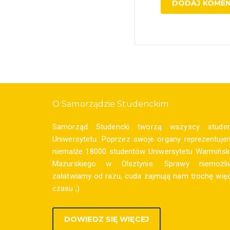
O Samorządzie Studenckim
Samorząd Studencki tworzą wszyscy studen
Uniwersytetu. Poprzez swoje organy reprezentuje
niemalże 18000 studentów Uniwersytetu Warmińsk
Mazurskiego w Olsztynie. Sprawy niemożli
załatwiamy od razu, cuda zajmują nam trochę więc
czasu ;)
DOWIEDZ SIĘ WIĘCEJ