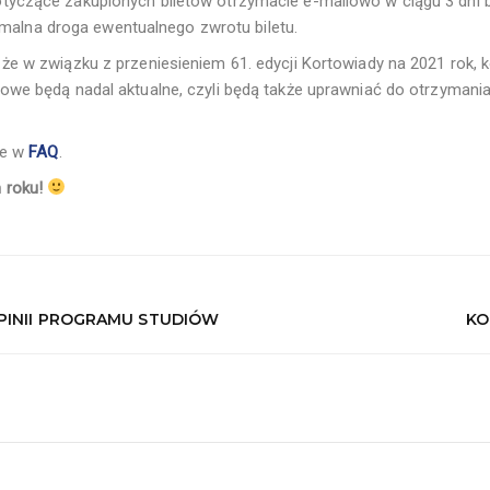
tyczące zakupionych biletów otrzymacie e-mailowo w ciągu 3 dni 
formalna droga ewentualnego zwrotu biletu.
że w związku z przeniesieniem 61. edycji Kortowiady na 2021 rok,
owe będą nadal aktualne, czyli będą także uprawniać do otrzymani
ie w
FAQ
.
 roku!
PINII PROGRAMU STUDIÓW
KO