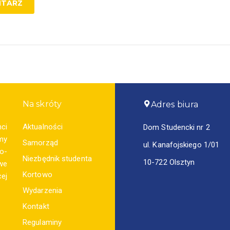
Na skróty
Adres biura
ci
Aktualności
Dom Studencki nr 2
my
Samorząd
ul. Kanafojskiego 1/01
o-
Niezbędnik studenta
10-722 Olsztyn
we
Kortowo
ej
Wydarzenia
Kontakt
Regulaminy