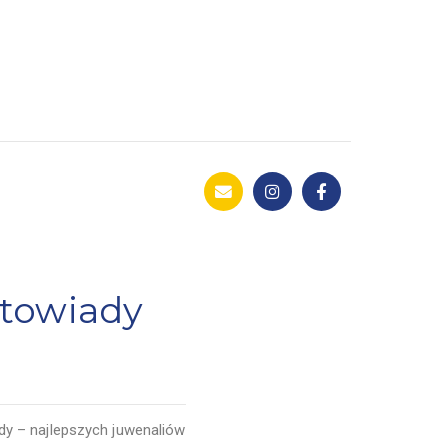
rtowiady
dy – najlepszych juwenaliów